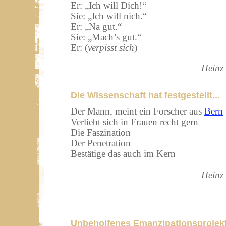
Er:
„
Ich will Dich!“
Sie:
„
Ich will nich.“
Er:
„
Na gut.“
Sie:
„
Mach’s gut.“
Er: (
verpisst sich
)
Heinz
Die Wissenschaft hat festgestellt...
Der Mann, meint ein Forscher aus
Bern
Verliebt sich in Frauen recht gern
Die Faszination
Der Penetration
Bestätige das auch im Kern
Heinz
Unbeholfenes Emanzipationsprojekt