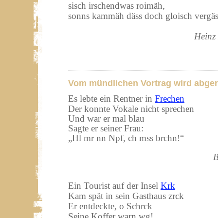
sisch irschendwas roimäh,
sonns kammäh däss doch gloisch vergäs
Heinz
Vom mündlichen Vortrag wird abger
Es lebte ein Rentner in
Frechen
Der konnte Vokale nicht sprechen
Und war er mal blau
Sagte er seiner Frau:
„
Hl mr nn Npf, ch mss brchn!“
B
Ein Tourist auf der Insel
Krk
Kam spät in sein Gasthaus zrck
Er entdeckte, o Schrck
Seine Koffer warn wg!